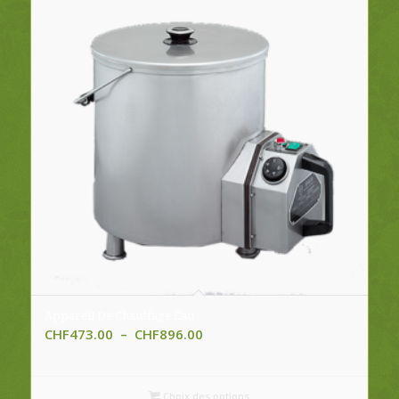
Appareil De Chauffage Eau
Plage
CHF
473.00
–
CHF
896.00
de
prix :
CHF473.00
Choix des options