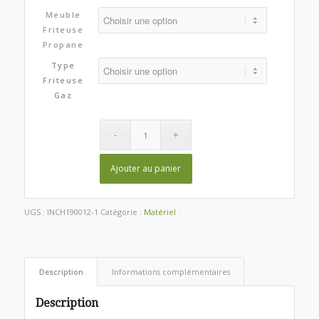
prix :
Meuble
Friteuse
CHF6,710.00
Propane
à
CHF6,847.00
Type
Friteuse
Gaz
Ajouter au panier
UGS :
INCH190012-1
Catégorie :
Matériel
Description
Informations complémentaires
Description