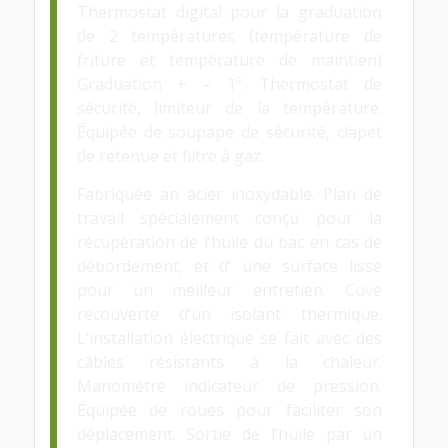
Thermostat digital pour la graduation
de 2 températures (température de
friture et température de maintien)
Graduation + – 1º. Thermostat de
sécurité, limiteur de la température.
Équipée de soupape de sécurité, clapet
de retenue et filtre à gaz.
Fabriquée an acier inoxydable. Plan de
travail spécialement conçu pour la
récupération de l’huile du bac en cas de
débordement, et d’ une surface lisse
pour un meilleur entretien. Cuve
recouverte d’un isolant thermique.
L’installation électrique se fait avec des
câbles résistants à la chaleur.
Manomètre indicateur de pression.
Équipée de roues pour faciliter son
déplacement. Sortie de l’huile par un