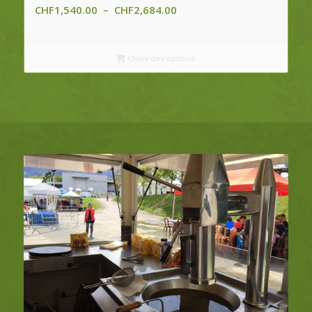
Plage
CHF
1,540.00
–
CHF
2,684.00
de
prix :
CHF1,540.00
Choix des options
à
CHF2,684.00