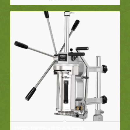
à
CHF896.00
Machine Manuelle à Churros ou Chichis