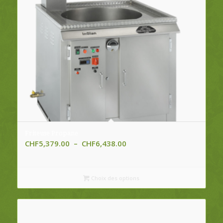
Friteuse Propane
Plage
CHF
5,379.00
–
CHF
6,438.00
de
prix :
CHF5,379.00
Choix des options
à
CHF6,438.00