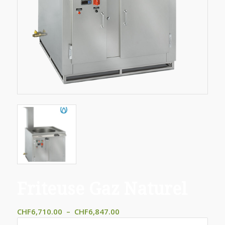
Friteuse Gaz Naturel
Plage
CHF
6,710.00
–
CHF
6,847.00
de