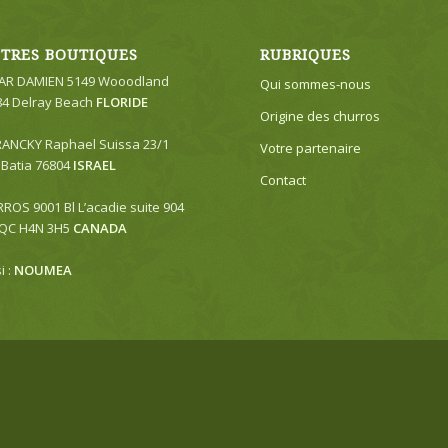
TRES BOUTIQUES
RUBRIQUES
R DAMIEN 5149 Wooodland
Qui sommes-nous
84 Delray Beach
FLORIDE
Origine des churros
RANCKY Raphael Suissa 23/1
Votre partenaire
Batia 76804
ISRAEL
Contact
OS 9001 Bl L’acadie suite 904
 QC H4N 3H5
CANADA
i :
NOUMEA