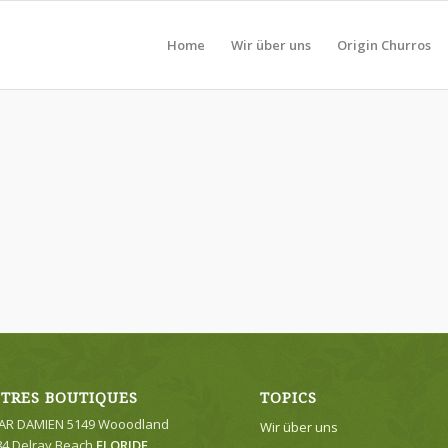
Home
Wir über uns
Origin Churros
TRES BOUTIQUES
TOPICS
R DAMIEN 5149 Wooodland
Wir über uns
84 Delray Beach
FLORIDE