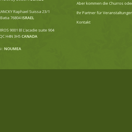
Aber kommen die Churros oder 
RANCKY Raphael Suissa 23/1
Ihr Partner für Veranstaltunge
Batia 76804
ISRAEL
Kontakt
OS 9001 Bl L’acadie suite 904
 QC H4N 3H5
CANADA
i :
NOUMEA