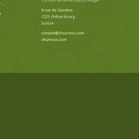
Contact via WhatsApp privilégié
...
6 rue de Genève
n
1225 chêne bourg
Suisse
contact@churross.com
churross.com